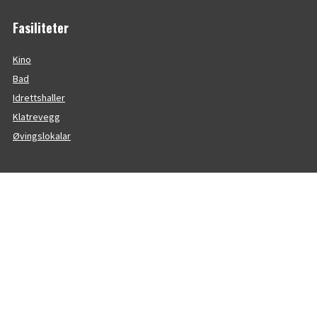
Fasiliteter
Kino
Bad
Idrettshaller
Klatrevegg
Øvingslokalar
Andre på huset
Universitetet i Sørøst-Norge
Kulturkontoret
Vestfold og Telemark Kulturnettverk
Kulturskulen
Telemarkfestivalen
Frisklivssentralen