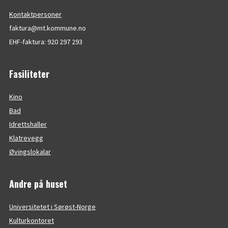
Kontaktpersoner
faktura@mt.kommune.no
EHF-faktura: 920 297 293
Fasiliteter
Kino
Bad
Idrettshaller
Klatrevegg
Øvingslokalar
Andre på huset
Universitetet i Sørøst-Norge
Kulturkontoret