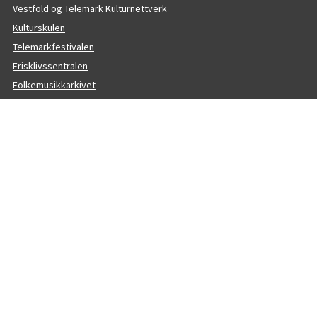
Vestfold og Telemark Kulturnettverk
Kulturskulen
Telemarkfestivalen
Frisklivssentralen
Folkemusikkarkivet
Skarphedin håndball
Gullbring Trening
Rehabilitering i vann med fysioterapaut
Besøkende
Åpningstider
Kart
Parkering
Offentlig transport
Hittegods
Retningslinjer billettsalg