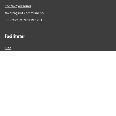
Kontaktpersoner
faktura@mt.kommune.no
EHF-faktura: 920 297 293
Fasiliteter
Kino
Bad
Idrettshaller
Klatrevegg
Øvingslokalar
Andre på huset
Universitetet i Sørøst-Norge
Kulturkontoret