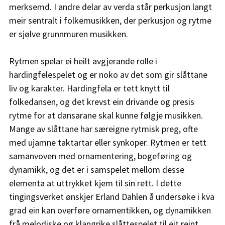
merksemd. I andre delar av verda står perkusjon langt 
meir sentralt i folkemusikken, der perkusjon og rytme 
er sjølve grunnmuren musikken.
Rytmen spelar ei heilt avgjerande rolle i 
hardingfelespelet og er noko av det som gir slåttane 
liv og karakter. Hardingfela er tett knytt til 
folkedansen, og det krevst ein drivande og presis 
rytme for at dansarane skal kunne følgje musikken. 
Mange av slåttane har særeigne rytmisk preg, ofte 
med ujamne taktartar eller synkoper. Rytmen er tett 
samanvoven med ornamentering, bogeføring og 
dynamikk, og det er i samspelet mellom desse 
elementa at uttrykket kjem til sin rett. I dette 
tingingsverket ønskjer Erland Dahlen å undersøke i kva 
grad ein kan overføre ornamentikken, og dynamikken 
frå melodiske og klangrike slåttespelet til eit reint 