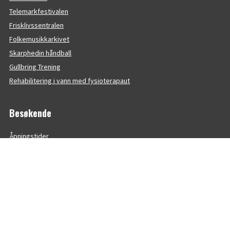
Telemarkfestivalen
Frisklivssentralen
Folkemusikkarkivet
Skarphedin håndball
Gullbring Trening
Rehabilitering i vann med fysioterapaut
Besøkende
Åpningstider
Kart
Parkering
Offentlig transport
Hittegods
Retningslinjer billettsalg